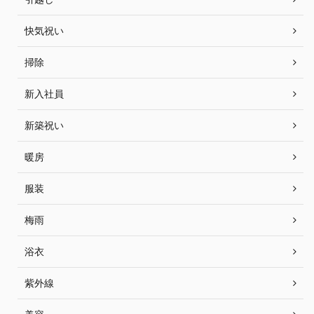
快気祝い
掃除
新入社員
新築祝い
暖房
服装
梅雨
浴衣
紫外線