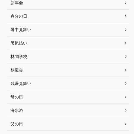
新年会
春分の日
暑中見舞い
暑気払い
林間学校
歓迎会
残暑見舞い
母の日
海水浴
父の日