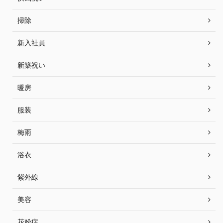
掃除
新入社員
新築祝い
暖房
服装
梅雨
浴衣
紫外線
美容
花粉症