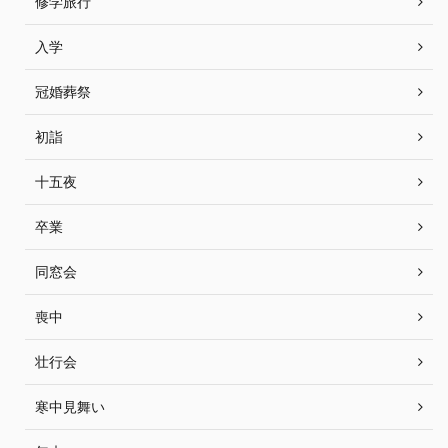
修学旅行
入学
冠婚葬祭
初詣
十五夜
卒業
同窓会
喪中
壮行会
寒中見舞い