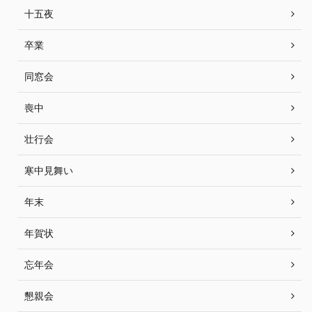
十五夜
卒業
同窓会
喪中
壮行会
寒中見舞い
年末
年賀状
忘年会
懇親会