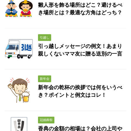
雛人形を飾る場所はどこ？避けるべ
き場所とは？最適な方角はどっち？
引越し
引っ越しメッセージの例文！あまり
親しくないママ友に贈る送別の一言
新年会
新年会の乾杯の挨拶では何をいうべ
き？ポイントと例文はコレ！
冠婚葬祭
香典の金額の相場は？会社の上司や