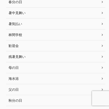
春分の日
暑中見舞い
暑気払い
林間学校
歓迎会
残暑見舞い
母の日
海水浴
父の日
秋分の日