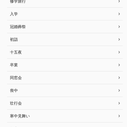
修学旅行
入学
冠婚葬祭
初詣
十五夜
卒業
同窓会
喪中
壮行会
寒中見舞い