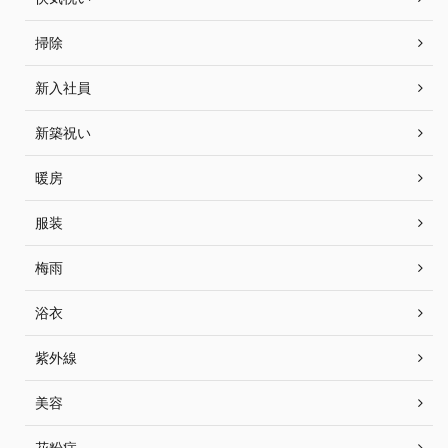
掃除
新入社員
新築祝い
暖房
服装
梅雨
浴衣
紫外線
美容
花粉症