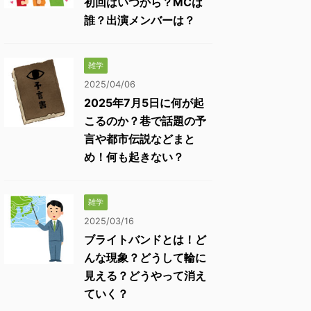
初回はいつから？MCは
誰？出演メンバーは？
雑学
2025/04/06
2025年7月5日に何が起
こるのか？巷で話題の予
言や都市伝説などまと
め！何も起きない？
雑学
2025/03/16
ブライトバンドとは！ど
んな現象？どうして輪に
見える？どうやって消え
ていく？