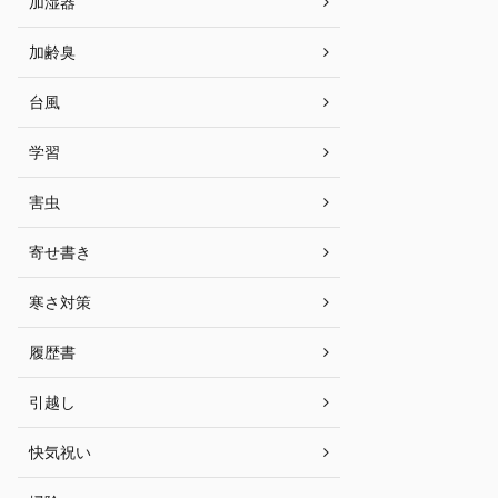
加湿器
加齢臭
台風
学習
害虫
寄せ書き
寒さ対策
履歴書
引越し
快気祝い