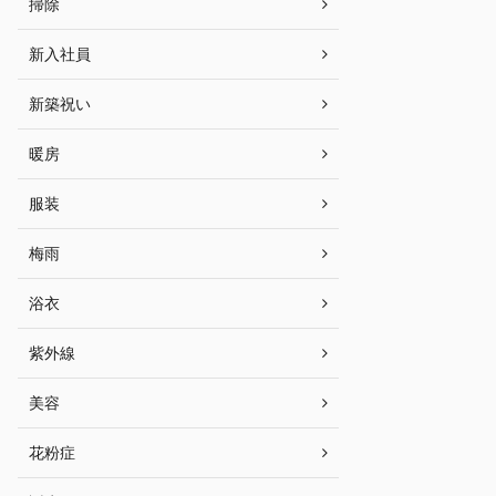
掃除
新入社員
新築祝い
暖房
服装
梅雨
浴衣
紫外線
美容
花粉症