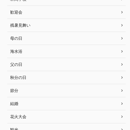
歓迎会
残暑見舞い
母の日
海水浴
父の日
秋分の日
節分
結婚
花火大会
観光