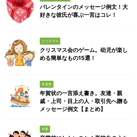
バレンタインのメッセージ例文！大
好きな彼氏が喜ぶ一言はコレ！
クリスマス
クリスマス会のゲーム。幼児が楽し
める簡単なもの15選！
年賀状
年賀状の一言添え書き。友達・親
戚・上司・目上の人・取引先へ贈る
メッセージ例文【まとめ】
卒業