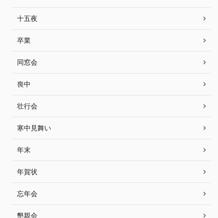
十五夜
卒業
同窓会
喪中
壮行会
寒中見舞い
年末
年賀状
忘年会
懇親会