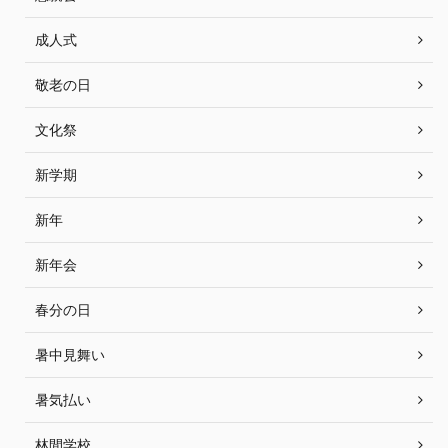
成人式
敬老の日
文化祭
新学期
新年
新年会
春分の日
暑中見舞い
暑気払い
林間学校