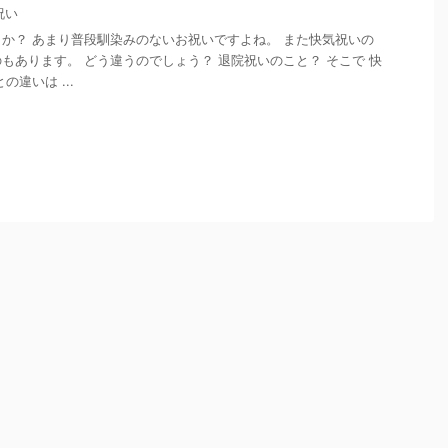
祝い
か？ あまり普段馴染みのないお祝いですよね。 また快気祝いの
もあります。 どう違うのでしょう？ 退院祝いのこと？ そこで 快
違いは ...