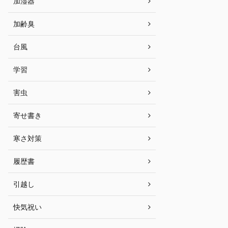
加湿器
加齢臭
台風
学習
害虫
寄せ書き
寒さ対策
履歴書
引越し
快気祝い