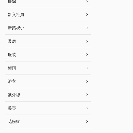
掃除
新入社員
新築祝い
暖房
服装
梅雨
浴衣
紫外線
美容
花粉症