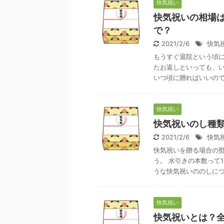
快気祝い
快気祝いの相場
で？
2021/2/6
快気
もうすぐ退院という頃に
たお返しといっても、い
いつ頃に贈ればいいのでし
快気祝い
快気祝いのし種
2021/2/6
快気
快気祝いを贈る場合の熨
う。 水引きの本数って
うな快気祝いののしについ
快気祝い
快気祝いとは？