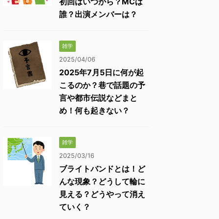
初回はいつから？MCは
誰？出演メンバーは？
雑学
2025/04/06
2025年7月5日に何が起
こるのか？巷で話題の予
言や都市伝説などまと
め！何も起きない？
雑学
2025/03/16
ブライトバンドとは！ど
んな現象？どうして輪に
見える？どうやって消え
ていく？