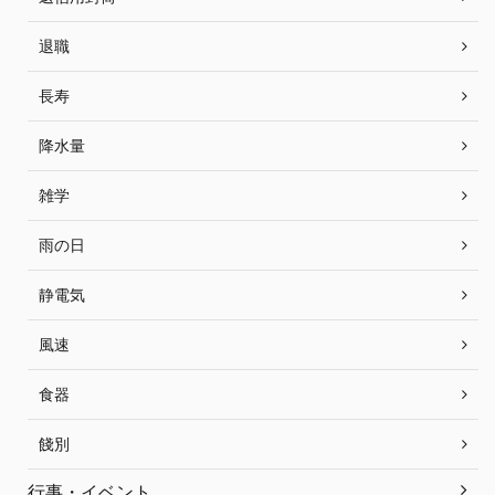
退職
長寿
降水量
雑学
雨の日
静電気
風速
食器
餞別
行事・イベント