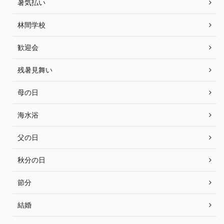
暑気払い
林間学校
歓迎会
残暑見舞い
母の日
海水浴
父の日
秋分の日
節分
結婚