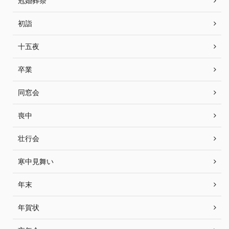
冠婚葬祭
初詣
十五夜
卒業
同窓会
喪中
壮行会
寒中見舞い
年末
年賀状