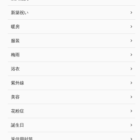
新築祝い
暖房
服装
梅雨
浴衣
紫外線
美容
花粉症
誕生日
返信用封筒