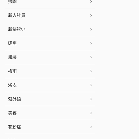
掃除
新入社員
新築祝い
暖房
服装
梅雨
浴衣
紫外線
美容
花粉症