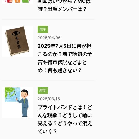
初回はいつから？MCは
誰？出演メンバーは？
雑学
2025/04/06
2025年7月5日に何が起
こるのか？巷で話題の予
言や都市伝説などまと
め！何も起きない？
雑学
2025/03/16
ブライトバンドとは！ど
んな現象？どうして輪に
見える？どうやって消え
ていく？