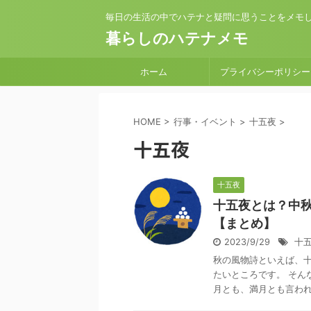
毎日の生活の中でハテナと疑問に思うことをメモ
暮らしのハテナメモ
ホーム
プライバシーポリシー
HOME
>
行事・イベント
>
十五夜
>
十五夜
十五夜
十五夜とは？中
【まとめ】
2023/9/29
十
秋の風物詩といえば、十
たいところです。 そん
月とも、満月とも言われた