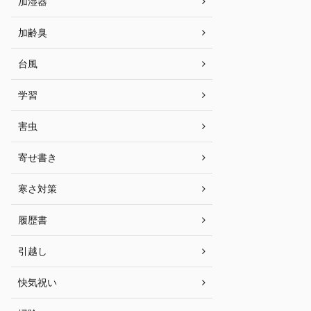
加湿器
加齢臭
台風
学習
害虫
寄せ書き
寒さ対策
履歴書
引越し
快気祝い