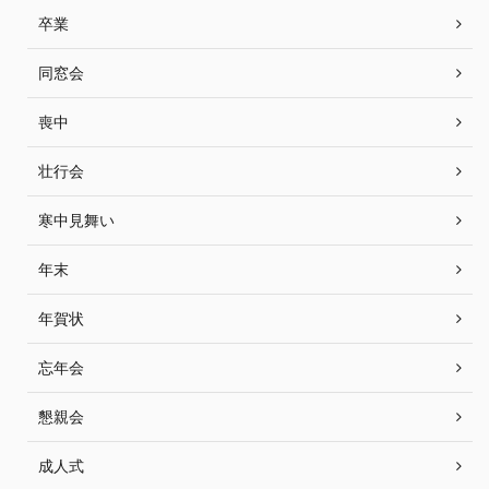
卒業
同窓会
喪中
壮行会
寒中見舞い
年末
年賀状
忘年会
懇親会
成人式