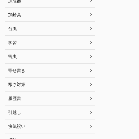
加湿器
加齢臭
台風
学習
害虫
寄せ書き
寒さ対策
履歴書
引越し
快気祝い