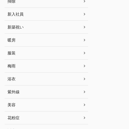
掃除
新入社員
新築祝い
暖房
服装
梅雨
浴衣
紫外線
美容
花粉症