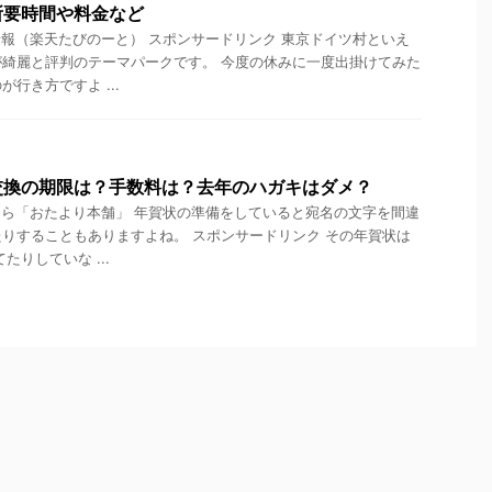
所要時間や料金など
報（楽天たびのーと） スポンサードリンク 東京ドイツ村といえ
綺麗と評判のテーマパークです。 今度の休みに一度出掛けてみた
行き方ですよ ...
交換の期限は？手数料は？去年のハガキはダメ？
ら「おたより本舗」 年賀状の準備をしていると宛名の文字を間違
りすることもありますよね。 スポンサードリンク その年賀状は
たりしていな ...