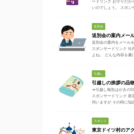
ードリンク お守りだか
いのでしょう。 スポンサ
送別会
送別会の案内メー
送別会の案内をメール
スポンサードリンク 社
よね。 どんな内容を書け
引越し
引越しの挨拶の品
⇒引越し報告はがきの印
スポンサードリンク 新
伺いますが その時に悩むの
スポット
東京ドイツ村のア