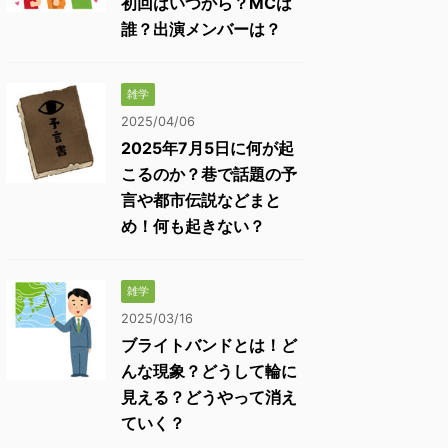
初回はいつから？MCは
誰？出演メンバーは？
雑学
2025/04/06
2025年7月5日に何が起
こるのか？巷で話題の予
言や都市伝説などまと
め！何も起きない？
雑学
2025/03/16
ブライトバンドとは！ど
んな現象？どうして輪に
見える？どうやって消え
ていく？