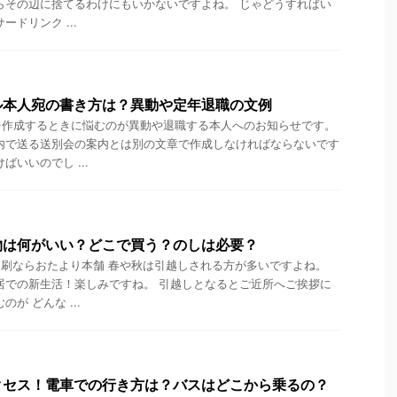
らその辺に捨てるわけにもいかないですよね。 じゃどうすればい
ードリンク ...
ル本人宛の書き方は？異動や定年退職の文例
を作成するときに悩むのが異動や退職する本人へのお知らせです。
内で送る送別会の案内とは別の文章で作成しなければならないです
ばいいのでし ...
物は何がいい？どこで買う？のしは必要？
刷ならおたより本舗 春や秋は引越しされる方が多いですよね。
居での新生活！楽しみですね。 引越しとなるとご近所へご挨拶に
が どんな ...
クセス！電車での行き方は？バスはどこから乗るの？