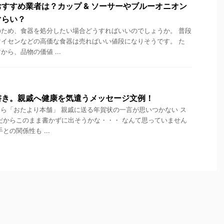
すすめ業者は？カップ & ソーサーやブルーオニオン
ぐらい？
ため、食器を処分したい場合どうすればいいのでしょうか。 普段
イセンなどの高価な食器は売ればいい値段になりそうです。 た
ら、品物の価値 ...
書き。親戚へ健康を気遣うメッセージ文例！
ら「おたより本舗」 親戚に送る年賀状の一言が思いつかない ス
だからこのまま書かずに出そうかな・・・ なんて思っていません
との関係性も ...