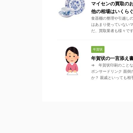
マイセンの買取のお
他の相場はいくら
食器棚の整理や引越しの
はあまり使っていないマ
だ、買取業者も様々ですか
年賀状
年賀状の一言添え
⇒ 年賀状印刷のことな
ポンサードリンク 面倒
か？ 親戚といっても相手