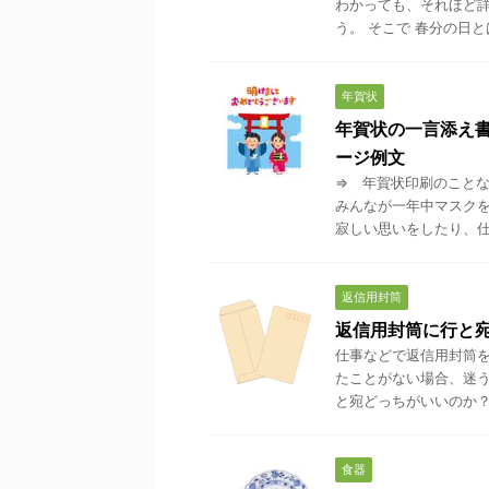
わかっても、それほど詳
う。 そこで 春分の日とは？
年賀状
年賀状の一言添え
ージ例文
⇒ 年賀状印刷のことな
みんなが一年中マスクを
寂しい思いをしたり、仕事
返信用封筒
返信用封筒に行と
仕事などで返信用封筒を
たことがない場合、迷う
と宛どっちがいいのか？ 
食器