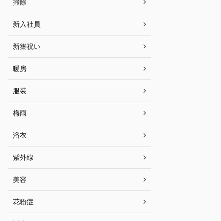
掃除
新入社員
新築祝い
暖房
服装
梅雨
浴衣
紫外線
美容
花粉症