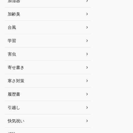
加湿器
加齢臭
台風
学習
害虫
寄せ書き
寒さ対策
履歴書
引越し
快気祝い