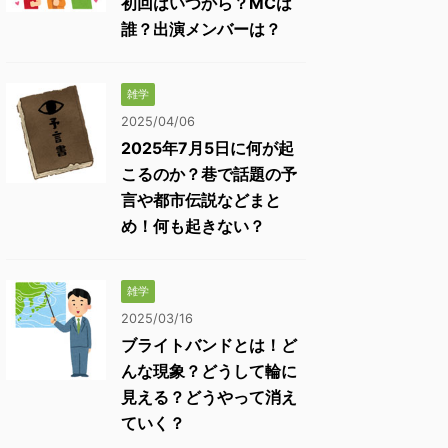
初回はいつから？MCは
誰？出演メンバーは？
雑学
2025/04/06
2025年7月5日に何が起
こるのか？巷で話題の予
言や都市伝説などまと
め！何も起きない？
雑学
2025/03/16
ブライトバンドとは！ど
んな現象？どうして輪に
見える？どうやって消え
ていく？