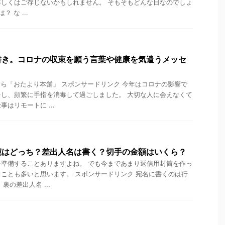
しくはご存じないかもしれません。 そもそもどんな日なのでしょ
 な ...
書き。コロナの収束を願う言葉や健康を気遣うメッセ
ら「おたより本舗」 スポンサードリンク 今年はコロナの影響で
し、頻繁に手指を消毒して過ごしました。 大切な人に会えなくて
はリモートに ...
宛はどっち？差出人名は書く？切手の金額はいくら？
準備することありますよね。 でも今まであまり返信用封筒を作っ
ことも多いと思います。 スポンサードリンク 宛名に書くのは行
裏の差出人名 ...