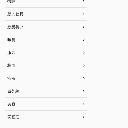
掃除
新入社員
新築祝い
暖房
服装
梅雨
浴衣
紫外線
美容
花粉症