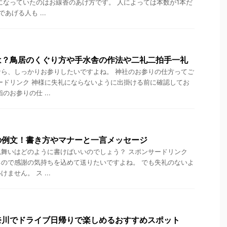
になっていたのはお線香のあげ方です。 人によっては本数が1本だ
あげる人も ...
は？鳥居のくぐり方や手水舎の作法や二礼二拍手一礼
ら、しっかりお参りしたいですよね。 神社のお参りの仕方ってご
ードリンク 神様に失礼にならないように出掛ける前に確認してお
のお参りの仕 ...
の例文！書き方やマナーと一言メッセージ
舞いはどのように書けばいいのでしょう？ スポンサードリンク
ので感謝の気持ちを込めて送りたいですよね。 でも失礼のないよ
ません。 ス ...
奈川でドライブ日帰りで楽しめるおすすめスポット