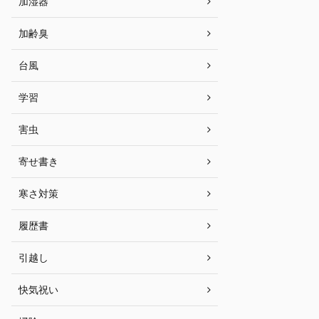
加湿器
加齢臭
台風
学習
害虫
寄せ書き
寒さ対策
履歴書
引越し
快気祝い