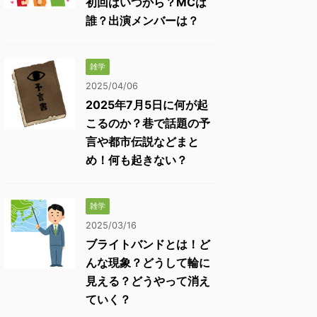
初回はいつから？MCは
誰？出演メンバーは？
雑学
2025/04/06
2025年7月5日に何が起
こるのか？巷で話題の予
言や都市伝説などまと
め！何も起きない？
雑学
2025/03/16
ブライトバンドとは！ど
んな現象？どうして輪に
見える？どうやって消え
ていく？