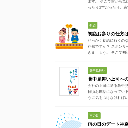
ます。 そこで前から気
ったり3本だったり、束で
初詣
初詣お参りの仕方
せっかく初詣に行くのな
存知ですか？ スポンサ
きましょう。 そこで初詣
暑中見舞い
暑中見舞い上司へ
会社の上司に送る暑中見
日頃お世話になっている
うに気をつけなければいけ
雨の日
雨の日のデート神