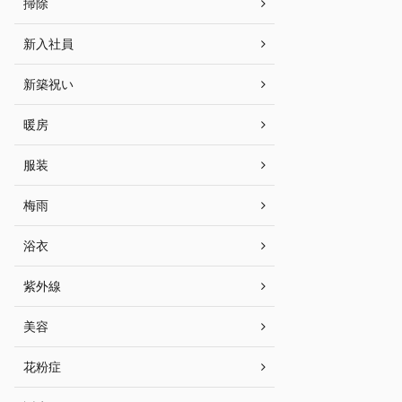
掃除
新入社員
新築祝い
暖房
服装
梅雨
浴衣
紫外線
美容
花粉症