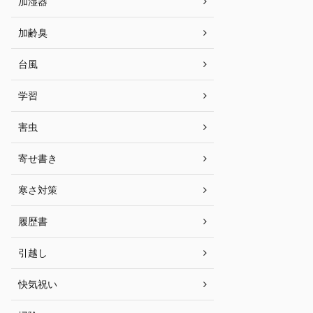
加湿器
加齢臭
台風
学習
害虫
寄せ書き
寒さ対策
履歴書
引越し
快気祝い