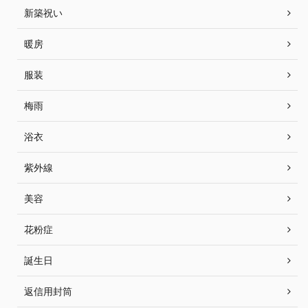
新築祝い
暖房
服装
梅雨
浴衣
紫外線
美容
花粉症
誕生日
返信用封筒