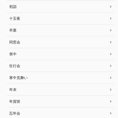
初詣
十五夜
卒業
同窓会
喪中
壮行会
寒中見舞い
年末
年賀状
忘年会