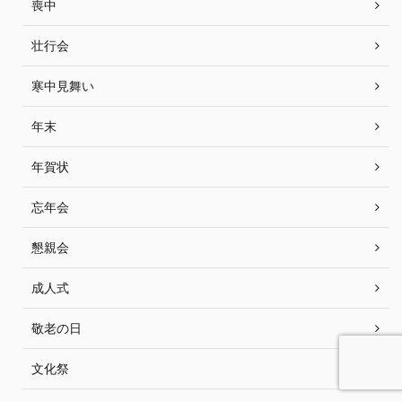
喪中
壮行会
寒中見舞い
年末
年賀状
忘年会
懇親会
成人式
敬老の日
文化祭