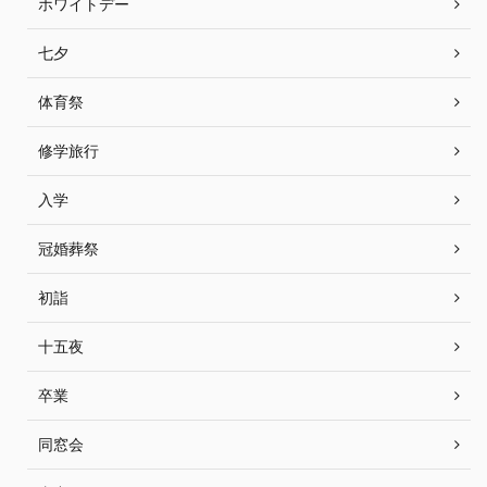
ホワイトデー
七夕
体育祭
修学旅行
入学
冠婚葬祭
初詣
十五夜
卒業
同窓会