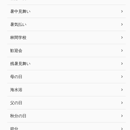
暑中見舞い
暑気払い
林間学校
歓迎会
残暑見舞い
母の日
海水浴
父の日
秋分の日
節分