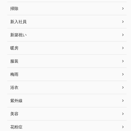
掃除
新入社員
新築祝い
暖房
服装
梅雨
浴衣
紫外線
美容
花粉症