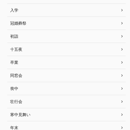
入学
冠婚葬祭
初詣
十五夜
卒業
同窓会
喪中
壮行会
寒中見舞い
年末