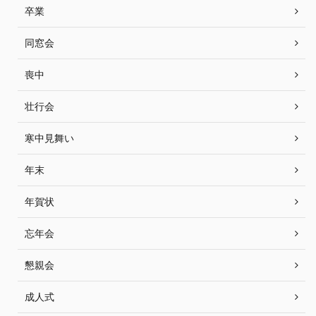
卒業
同窓会
喪中
壮行会
寒中見舞い
年末
年賀状
忘年会
懇親会
成人式