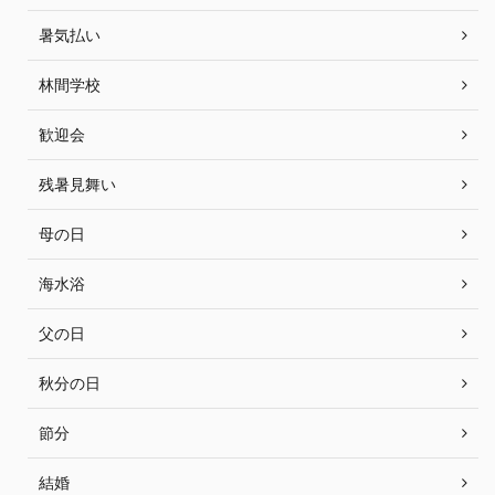
暑気払い
林間学校
歓迎会
残暑見舞い
母の日
海水浴
父の日
秋分の日
節分
結婚