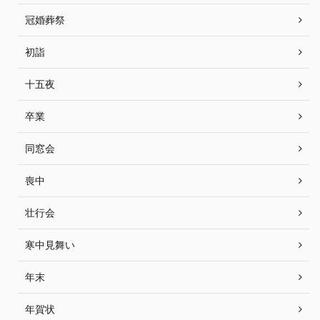
冠婚葬祭
初詣
十五夜
卒業
同窓会
喪中
壮行会
寒中見舞い
年末
年賀状