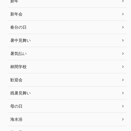
新年
新年会
春分の日
暑中見舞い
暑気払い
林間学校
歓迎会
残暑見舞い
母の日
海水浴