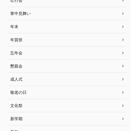
壮行会
寒中見舞い
年末
年賀状
忘年会
懇親会
成人式
敬老の日
文化祭
新学期