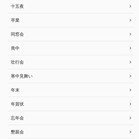
十五夜
卒業
同窓会
喪中
壮行会
寒中見舞い
年末
年賀状
忘年会
懇親会