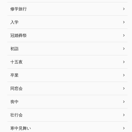
修学旅行
入学
冠婚葬祭
初詣
十五夜
卒業
同窓会
喪中
壮行会
寒中見舞い