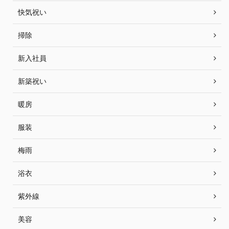
快気祝い
掃除
新入社員
新築祝い
暖房
服装
梅雨
浴衣
紫外線
美容