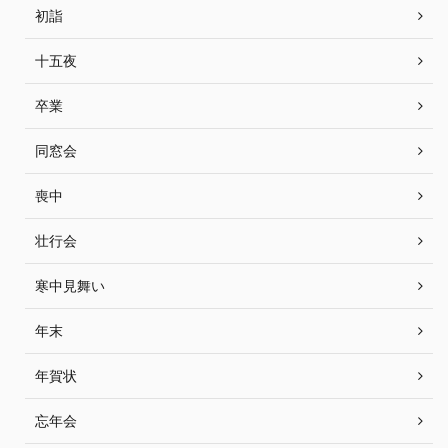
初詣
十五夜
卒業
同窓会
喪中
壮行会
寒中見舞い
年末
年賀状
忘年会