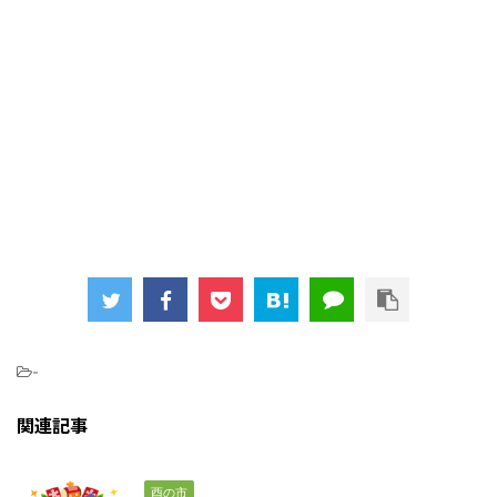
-
関連記事
酉の市