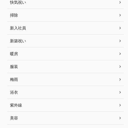
快気祝い
掃除
新入社員
新築祝い
暖房
服装
梅雨
浴衣
紫外線
美容