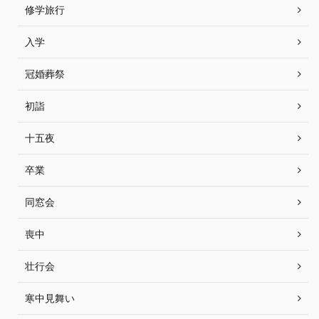
修学旅行
入学
冠婚葬祭
初詣
十五夜
卒業
同窓会
喪中
壮行会
寒中見舞い