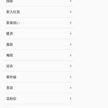
掃除
新入社員
新築祝い
暖房
服装
梅雨
浴衣
紫外線
美容
花粉症