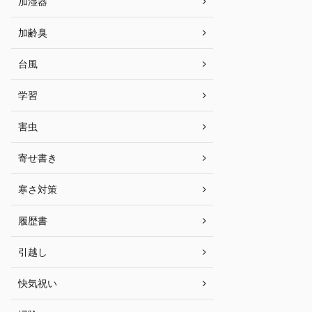
加湿器
加齢臭
台風
学習
害虫
寄せ書き
寒さ対策
履歴書
引越し
快気祝い