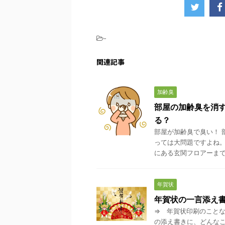
-
関連記事
加齢臭
部屋の加齢臭を消
る？
部屋が加齢臭で臭い！ 
っては大問題ですよね。
にある玄関フロアーまで嫌
年賀状
年賀状の一言添え
⇒ 年賀状印刷のことな
の添え書きに、どんなこ