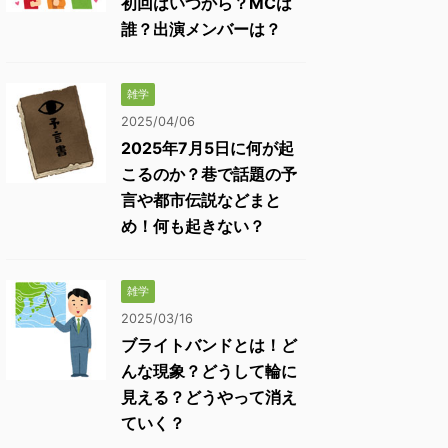
初回はいつから？MCは
誰？出演メンバーは？
雑学
2025/04/06
2025年7月5日に何が起
こるのか？巷で話題の予
言や都市伝説などまと
め！何も起きない？
雑学
2025/03/16
ブライトバンドとは！ど
んな現象？どうして輪に
見える？どうやって消え
ていく？