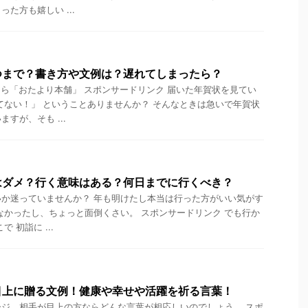
た方も嬉しい ...
つまで？書き方や文例は？遅れてしまったら？
ら「おたより本舗」 スポンサードリンク 届いた年賀状を見てい
てない！」 ということありませんか？ そんなときは急いで年賀状
すが、そも ...
はダメ？行く意味はある？何日までに行くべき？
か迷っていませんか？ 年も明けたし本当は行った方がいい気がす
なかったし、ちょっと面倒くさい。 スポンサードリンク でも行か
 初詣に ...
目上に贈る文例！健康や幸せや活躍を祈る言葉！
ジ、相手が目上の方ならどんな言葉が相応しいのでしょう。 スポ