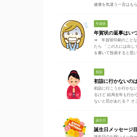
健康を気遣う一言はもらっ
年賀状
年賀状の返事はい
⇒ 年賀状印刷のことな
たら 「この人には出し
を書いて投函すると思いま
初詣
初詣に行かないの
初詣に行こうか行かない
るけど 結局去年も行か
ないと罰があたる？ そこで
誕生日
誕生日メッセージ
誕生日のお祝いメッセー