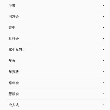
卒業
同窓会
喪中
壮行会
寒中見舞い
年末
年賀状
忘年会
懇親会
成人式