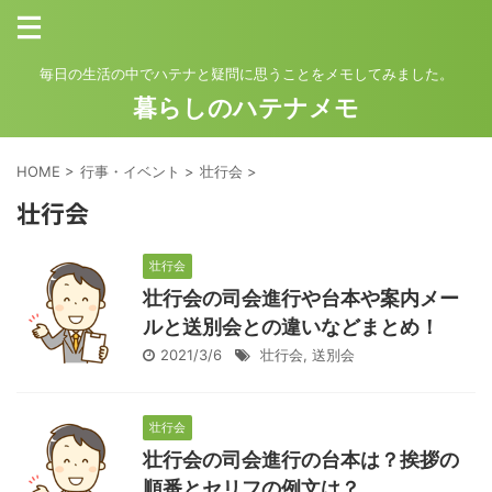
毎日の生活の中でハテナと疑問に思うことをメモしてみました。
暮らしのハテナメモ
HOME
>
行事・イベント
>
壮行会
>
壮行会
壮行会
壮行会の司会進行や台本や案内メー
ルと送別会との違いなどまとめ！
2021/3/6
壮行会
,
送別会
壮行会
壮行会の司会進行の台本は？挨拶の
順番とセリフの例文は？