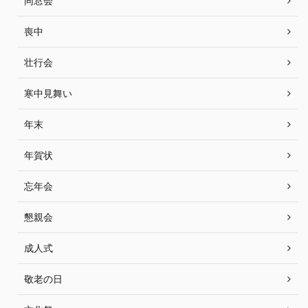
同窓会
喪中
壮行会
寒中見舞い
年末
年賀状
忘年会
懇親会
成人式
敬老の日