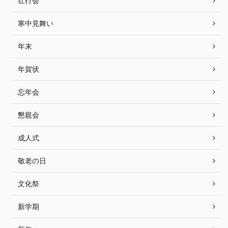
壮行会
寒中見舞い
年末
年賀状
忘年会
懇親会
成人式
敬老の日
文化祭
新学期