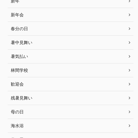
新年
新年会
春分の日
暑中見舞い
暑気払い
林間学校
歓迎会
残暑見舞い
母の日
海水浴