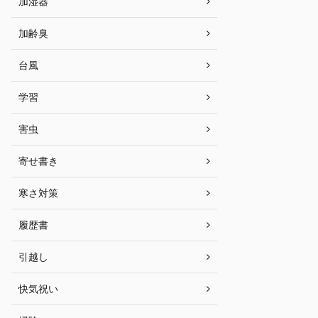
加湿器
加齢臭
台風
学習
害虫
寄せ書き
寒さ対策
履歴書
引越し
快気祝い