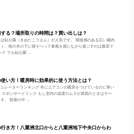
雑する？場所取りの時間は？買い出しは？
ば砧公園（きぬたこうえん）が人気です。 開放感のある広い園内
よく、桜の木の下に寝そべって春風を感じながら過ごすのは最高で
 でも砧公園 ...
の使い方！暖房時に効果的に使う方法とは？
ュレーターランキング 冬にエアコンの暖房をつけているのに寒い
 スポンサードリンク もし室内の温度のムラが原因のときはサー
。 部屋の中 ...
の行き方！八重洲北口からと八重洲地下中央口からわ