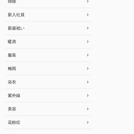
掃除
新入社員
新築祝い
暖房
服装
梅雨
浴衣
紫外線
美容
花粉症