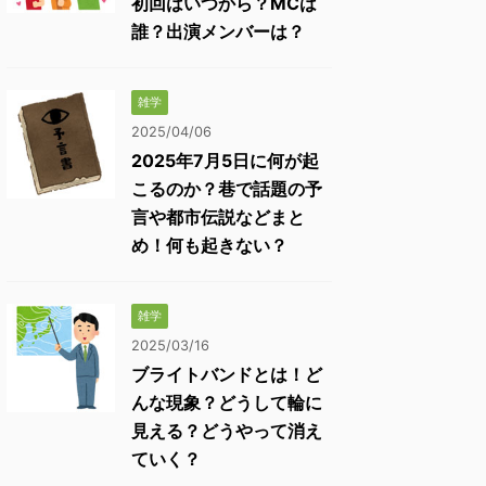
初回はいつから？MCは
誰？出演メンバーは？
雑学
2025/04/06
2025年7月5日に何が起
こるのか？巷で話題の予
言や都市伝説などまと
め！何も起きない？
雑学
2025/03/16
ブライトバンドとは！ど
んな現象？どうして輪に
見える？どうやって消え
ていく？