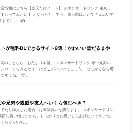
辺情報はこちら【楽天たびノート】 スポンサードリンク 東京ラ
！行ってみたい！ となったとしても、東京駅はただでさえ広いで
までに、目的 ...
トが無料DLできるサイト9選！かわいい雪だるまや
刷のことなら「おたより本舗」 スポンサードリンク 寒中見舞い
ンロードできるサイトはどこがいいのでしょう。 せっかくなら可
すよね。 雪 ...
親や兄弟や親戚や友人へいくら包むべき？
てたり購入した場合には新築祝いを贈ります。 スポンサードリン
高額な買い物ですから、しっかりとお祝いしてあげたいですよね。
らぐらい包 ...