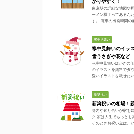
かりやすく！
東京駅の詳細な地図や周
ーメン横丁ってあるんだ
す。 電車の出発時間の前
寒中見舞い
寒中見舞いのイラス
雪うさぎや花など
⇒寒中見舞いはがきの印
のイラストを無料でダウ
愛いイラストを載せたいで
新築祝い
新築祝いの相場！
身内や知り合いが家を建
ク 家は人生でもっとも
そのときお祝い金は、いく