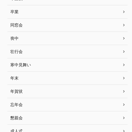
卒業
同窓会
喪中
壮行会
寒中見舞い
年末
年賀状
忘年会
懇親会
成人式