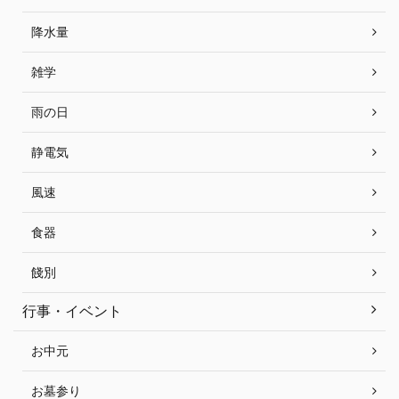
降水量
雑学
雨の日
静電気
風速
食器
餞別
行事・イベント
お中元
お墓参り