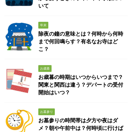
いて
年末
除夜の鐘の意味とは？何時から何時
まで何回鳴らす？有名なお寺はど
こ？
お歳暮
お歳暮の時期はいつからいつまで？
関東と関西は違う？デパートの受付
開始はいつ？
お墓参り
お墓参りの時間帯は夕方や夜はダ
メ？朝や午前中は？何時頃に行けば