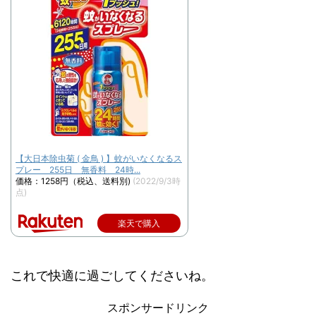
【大日本除虫菊 ( 金鳥 ) 】蚊がいなくなるス
プレー 255日 無香料 24時...
価格：1258円（税込、送料別)
(2022/9/3時
点)
楽天で購入
これで快適に過ごしてくださいね。
スポンサードリンク