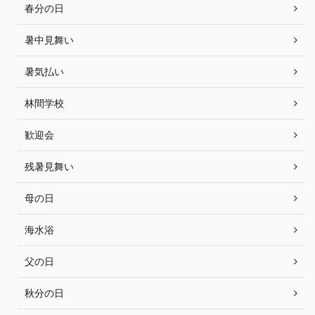
春分の日
暑中見舞い
暑気払い
林間学校
歓迎会
残暑見舞い
母の日
海水浴
父の日
秋分の日