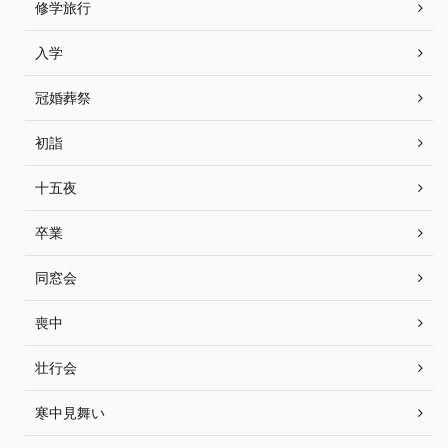
修学旅行
入学
冠婚葬祭
初詣
十五夜
卒業
同窓会
喪中
壮行会
寒中見舞い