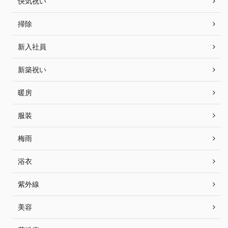
快気祝い
掃除
新入社員
新築祝い
暖房
服装
梅雨
浴衣
紫外線
美容