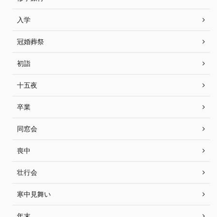
入学
冠婚葬祭
初詣
十五夜
卒業
同窓会
喪中
壮行会
寒中見舞い
年末