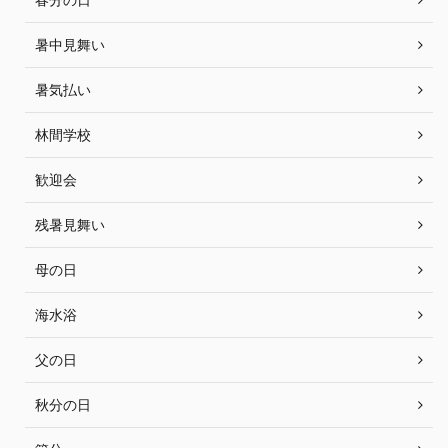
暑中見舞い
暑気払い
林間学校
歓迎会
残暑見舞い
母の日
海水浴
父の日
秋分の日