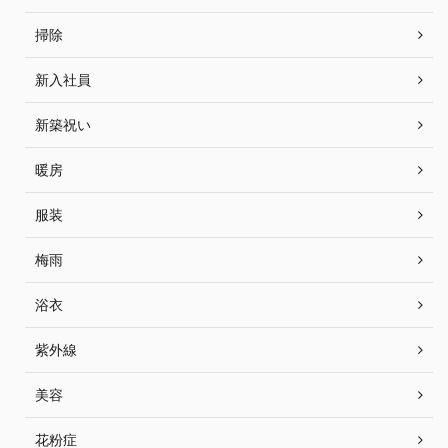
掃除
新入社員
新築祝い
暖房
服装
梅雨
浴衣
紫外線
美容
花粉症