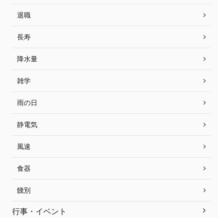
退職
長寿
降水量
雑学
雨の日
静電気
風速
食器
餞別
行事・イベント