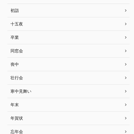
初詣
十五夜
卒業
同窓会
喪中
壮行会
寒中見舞い
年末
年賀状
忘年会