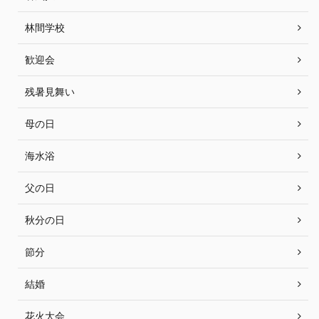
林間学校
歓迎会
残暑見舞い
母の日
海水浴
父の日
秋分の日
節分
結婚
花火大会