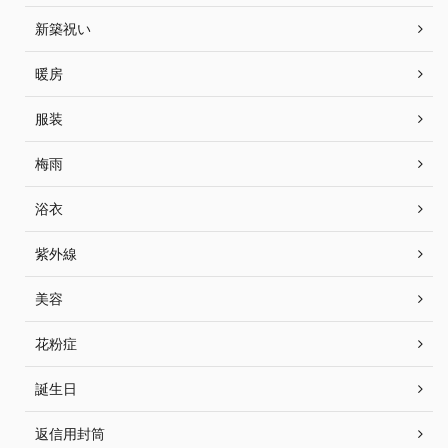
新築祝い
暖房
服装
梅雨
浴衣
紫外線
美容
花粉症
誕生日
返信用封筒