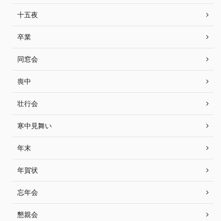
十五夜
卒業
同窓会
喪中
壮行会
寒中見舞い
年末
年賀状
忘年会
懇親会