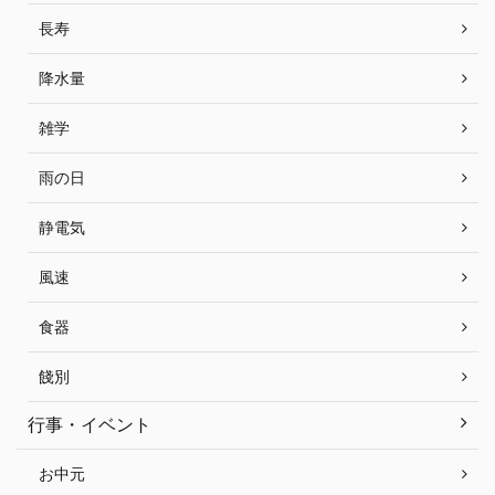
長寿
降水量
雑学
雨の日
静電気
風速
食器
餞別
行事・イベント
お中元