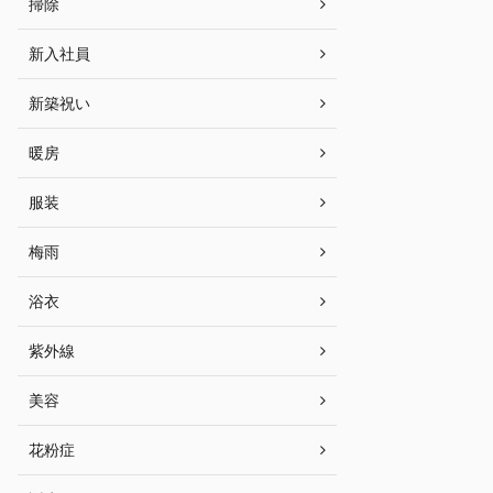
掃除
新入社員
新築祝い
暖房
服装
梅雨
浴衣
紫外線
美容
花粉症