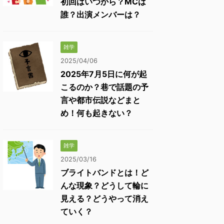
初回はいつから？MCは
誰？出演メンバーは？
雑学
2025/04/06
2025年7月5日に何が起
こるのか？巷で話題の予
言や都市伝説などまと
め！何も起きない？
雑学
2025/03/16
ブライトバンドとは！ど
んな現象？どうして輪に
見える？どうやって消え
ていく？