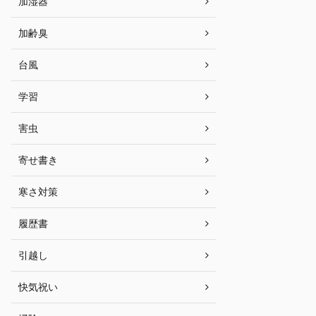
加湿器
加齢臭
台風
学習
害虫
寄せ書き
寒さ対策
履歴書
引越し
快気祝い