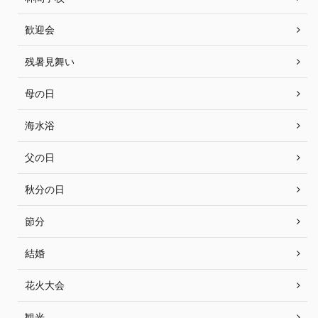
歓迎会
残暑見舞い
母の日
海水浴
父の日
秋分の日
節分
結婚
花火大会
観光