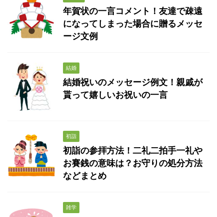
年賀状の一言コメント！友達で疎遠
になってしまった場合に贈るメッセ
ージ文例
結婚
結婚祝いのメッセージ例文！親戚が
貰って嬉しいお祝いの一言
初詣
初詣の参拝方法！二礼二拍手一礼や
お賽銭の意味は？お守りの処分方法
などまとめ
雑学