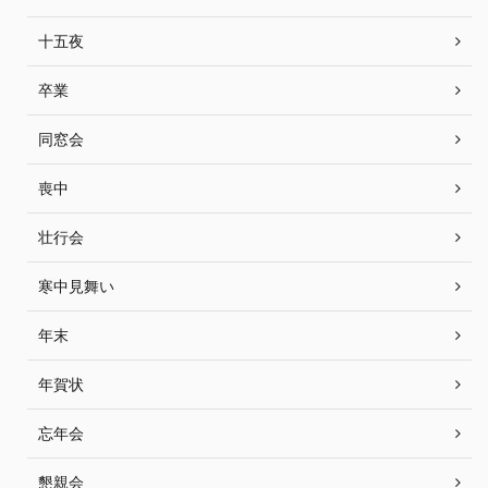
十五夜
卒業
同窓会
喪中
壮行会
寒中見舞い
年末
年賀状
忘年会
懇親会