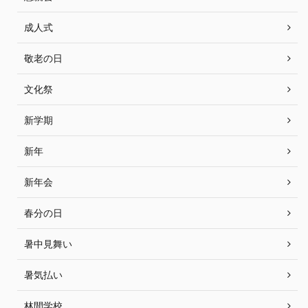
成人式
敬老の日
文化祭
新学期
新年
新年会
春分の日
暑中見舞い
暑気払い
林間学校