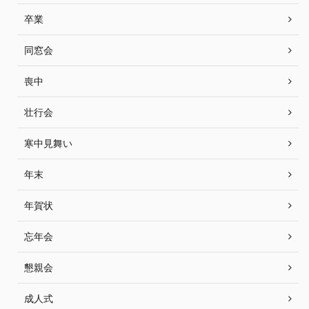
卒業
同窓会
喪中
壮行会
寒中見舞い
年末
年賀状
忘年会
懇親会
成人式