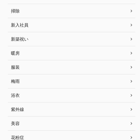
掃除
新入社員
新築祝い
暖房
服装
梅雨
浴衣
紫外線
美容
花粉症