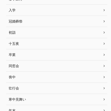
入学
冠婚葬祭
初詣
十五夜
卒業
同窓会
喪中
壮行会
寒中見舞い
年末