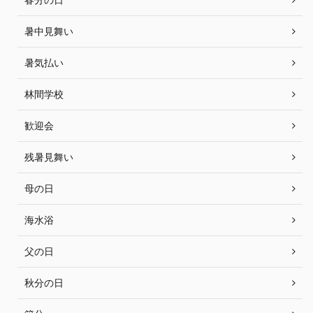
暑中見舞い
暑気払い
林間学校
歓迎会
残暑見舞い
母の日
海水浴
父の日
秋分の日