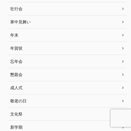
壮行会
寒中見舞い
年末
年賀状
忘年会
懇親会
成人式
敬老の日
文化祭
新学期