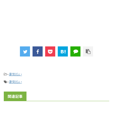
-
暑気払い
-
暑気払い
関連記事