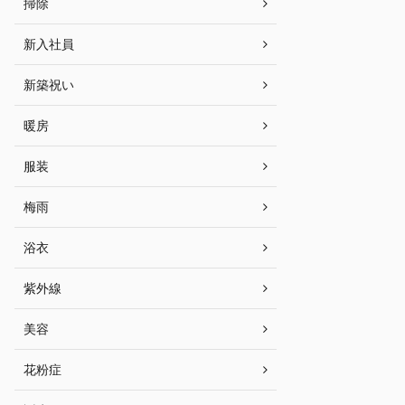
掃除
新入社員
新築祝い
暖房
服装
梅雨
浴衣
紫外線
美容
花粉症