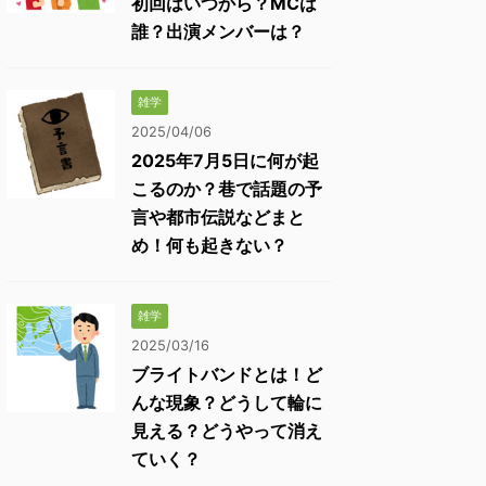
初回はいつから？MCは
誰？出演メンバーは？
雑学
2025/04/06
2025年7月5日に何が起
こるのか？巷で話題の予
言や都市伝説などまと
め！何も起きない？
雑学
2025/03/16
ブライトバンドとは！ど
んな現象？どうして輪に
見える？どうやって消え
ていく？