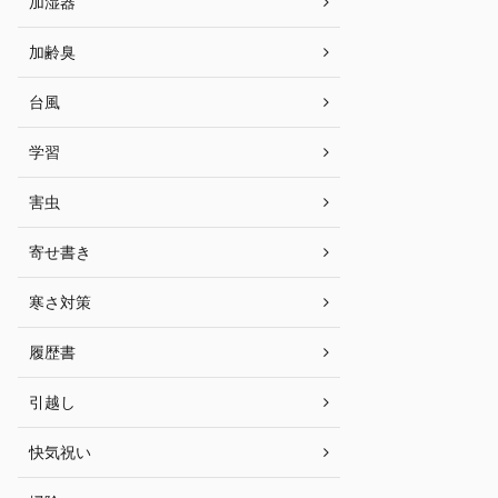
加湿器
加齢臭
台風
学習
害虫
寄せ書き
寒さ対策
履歴書
引越し
快気祝い