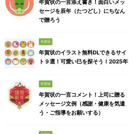
年賀状の一言添え書き！面白いメッ
セージを辰年（たつどし）にちなん
で贈ろう
年賀状
年賀状のイラスト無料DLできるサイ
ト９選！可愛い巳を探そう！2025年
年賀状
年賀状の一言コメント！上司に贈る
メッセージ文例（感謝・健康を気遣
う・ご指導をお願いする）