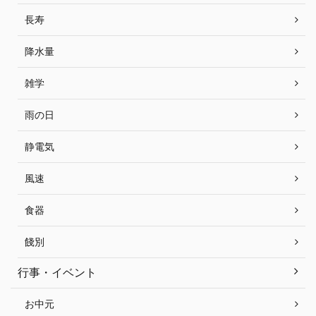
長寿
降水量
雑学
雨の日
静電気
風速
食器
餞別
行事・イベント
お中元