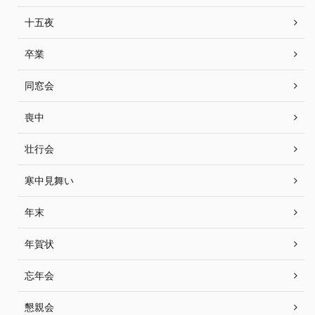
十五夜
卒業
同窓会
喪中
壮行会
寒中見舞い
年末
年賀状
忘年会
懇親会