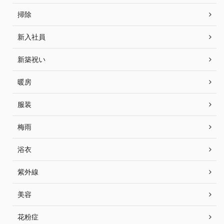
掃除
新入社員
新築祝い
暖房
服装
梅雨
浴衣
紫外線
美容
花粉症