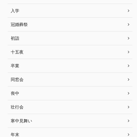
入学
冠婚葬祭
初詣
十五夜
卒業
同窓会
喪中
壮行会
寒中見舞い
年末