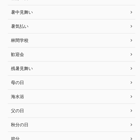
暑中見舞い
暑気払い
林間学校
歓迎会
残暑見舞い
母の日
海水浴
父の日
秋分の日
節分