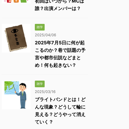
初回はいつから？MCは
誰？出演メンバーは？
雑学
2025/04/06
2025年7月5日に何が起
こるのか？巷で話題の予
言や都市伝説などまと
め！何も起きない？
雑学
2025/03/16
ブライトバンドとは！ど
んな現象？どうして輪に
見える？どうやって消え
ていく？