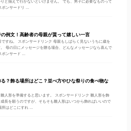
りと揃えて行かないといけません。 でも、男子に必要なものって
ポンサードリ ...
ジの例文！高齢者の母親が貰って嬉しい一言
日ですね。 スポンサードリンク 母親もしばらく見ないうちに歳を
。 母の日にメッセージを贈る場合、どんなメッセージなら喜んで
ポンサード ...
飾る？飾る場所はどこ？並べ方やひな祭りの食べ物な
雛人形を準備すると思います。 スポンサードリンク 雛人形を飾
な成長を願うのですが、そもそも雛人形はいつから飾ればいいので
所はどこにすれ ...