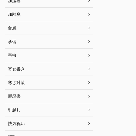
加湿器
加齢臭
台風
学習
害虫
寄せ書き
寒さ対策
履歴書
引越し
快気祝い