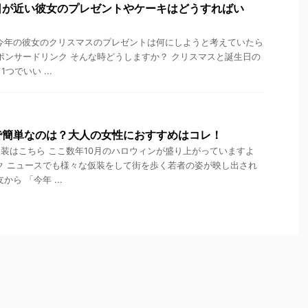
日が近い彼女のプレゼントやケーキはどうすればい
今年の彼女のクリスマスのプレゼントは何にしようと考えていたら
スポンサードリンク そんな時どうしますか？ クリスマスと誕生日の
つでいい ...
で簡単なのは？大人の女性におすすめはコレ！
装はこちら ここ数年10月のハロウィンが盛り上がっていますよ
ク ニュースでも様々な仮装をして街を歩く若者の姿が映し出され
ら 「今年 ...