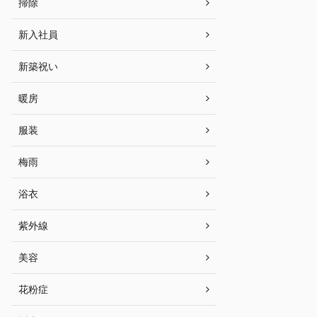
掃除
新入社員
新築祝い
暖房
服装
梅雨
浴衣
紫外線
美容
花粉症