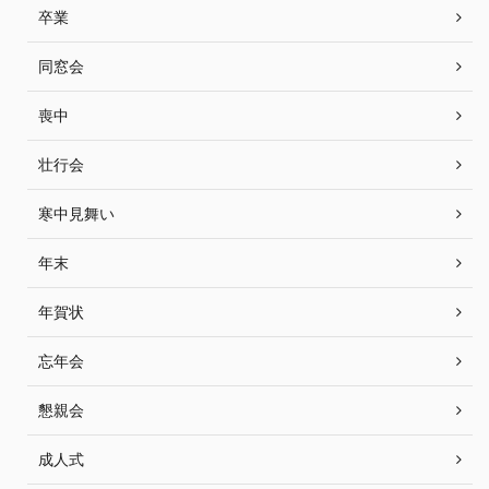
卒業
同窓会
喪中
壮行会
寒中見舞い
年末
年賀状
忘年会
懇親会
成人式