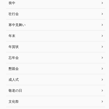
喪中
壮行会
寒中見舞い
年末
年賀状
忘年会
懇親会
成人式
敬老の日
文化祭