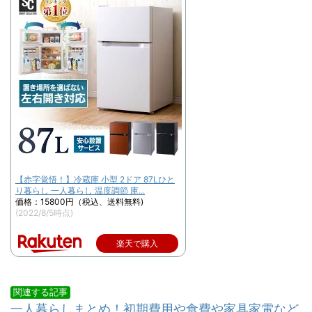
【赤字覚悟！】冷蔵庫 小型 2ドア 87Lひと
り暮らし 一人暮らし 温度調節 庫...
価格：15800円（税込、送料無料)
(2022/8/5時点)
楽天で購入
関連する記事
一人暮らしまとめ！初期費用や食費や家具家電など