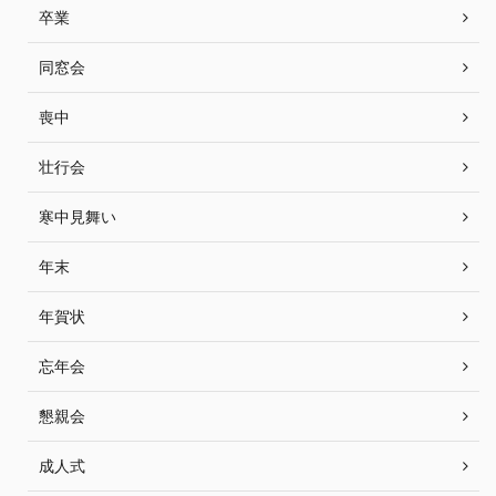
卒業
同窓会
喪中
壮行会
寒中見舞い
年末
年賀状
忘年会
懇親会
成人式