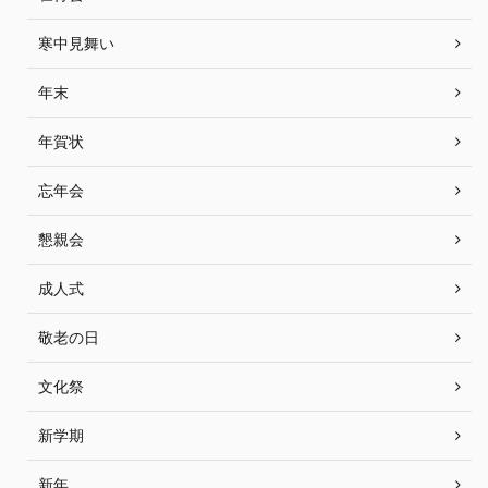
寒中見舞い
年末
年賀状
忘年会
懇親会
成人式
敬老の日
文化祭
新学期
新年