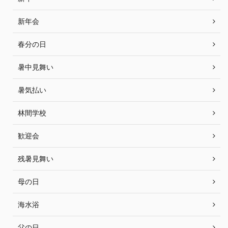
新年会
春分の日
暑中見舞い
暑気払い
林間学校
歓迎会
残暑見舞い
母の日
海水浴
父の日